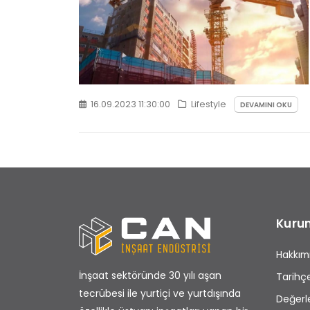
16.09.2023 11:30:00
Lifestyle
DEVAMINI OKU
Kuru
Hakkım
İnşaat sektöründe 30 yılı aşan
Tarihç
tecrübesi ile yurtiçi ve yurtdışında
Değerl