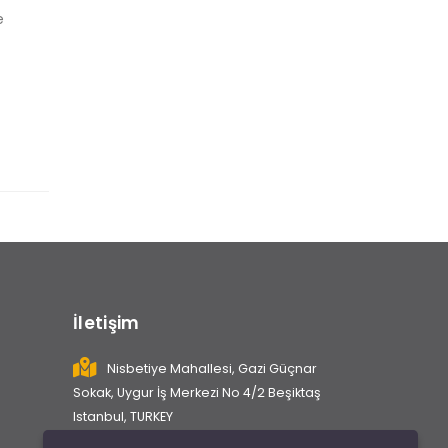
e
İletişim
Nisbetiye Mahallesi, Gazi Güçnar
Sokak, Uygur İş Merkezi No 4/2 Beşiktaş
Istanbul, TURKEY