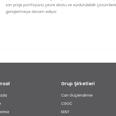
son proje portföyünü çevre dostu ve sürdürülebilir çözümlerl
genişletmeye devam ediyor
msal
Grup Şirketleri
ızda
Can Güçlendirme
e
CGOC
erimiz
KENT