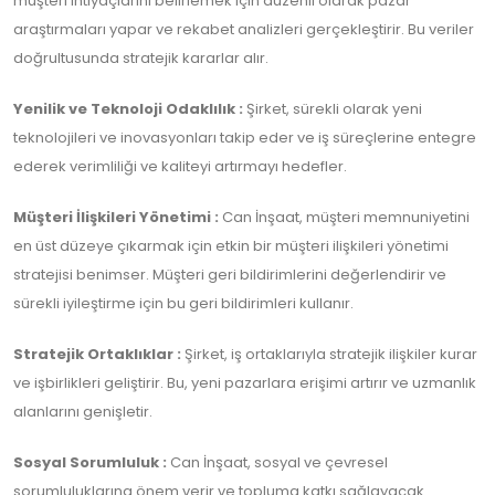
müşteri ihtiyaçlarını belirlemek için düzenli olarak pazar
araştırmaları yapar ve rekabet analizleri gerçekleştirir. Bu veriler
doğrultusunda stratejik kararlar alır.
Yenilik ve Teknoloji Odaklılık :
Şirket, sürekli olarak yeni
teknolojileri ve inovasyonları takip eder ve iş süreçlerine entegre
ederek verimliliği ve kaliteyi artırmayı hedefler.
Müşteri İlişkileri Yönetimi :
Can İnşaat, müşteri memnuniyetini
en üst düzeye çıkarmak için etkin bir müşteri ilişkileri yönetimi
stratejisi benimser. Müşteri geri bildirimlerini değerlendirir ve
sürekli iyileştirme için bu geri bildirimleri kullanır.
Stratejik Ortaklıklar :
Şirket, iş ortaklarıyla stratejik ilişkiler kurar
ve işbirlikleri geliştirir. Bu, yeni pazarlara erişimi artırır ve uzmanlık
alanlarını genişletir.
Sosyal Sorumluluk :
Can İnşaat, sosyal ve çevresel
sorumluluklarına önem verir ve topluma katkı sağlayacak