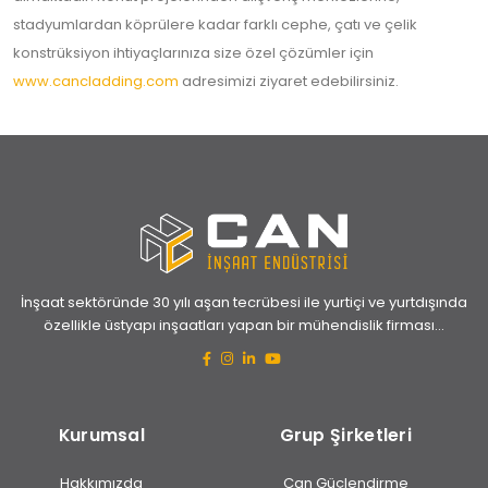
stadyumlardan köprülere kadar farklı cephe, çatı ve çelik
konstrüksiyon ihtiyaçlarınıza size özel çözümler için
www.cancladding.com
adresimizi ziyaret edebilirsiniz.
İnşaat sektöründe 30 yılı aşan tecrübesi ile yurtiçi ve yurtdışında
özellikle üstyapı inşaatları yapan bir mühendislik firması...
Kurumsal
Grup Şirketleri
Hakkımızda
Can Güçlendirme