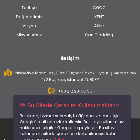
Tarihçe
CGOC
Değerlerimiz
KENT
Vizyon
Alice
Misyonumuz
Can Cladding
İletişim
Nisbetiye Mahallesi, Gazi Güçnar Sokak, Uygur İş Merkezi No
4/2 Beşiktaş Istanbul, TURKEY
+90 212 281 05 55
info@caninsaat.com
🍪 Bu Sitede Çerezler Kullanılmaktadır.
Bu sitede, hizmet sunmak, trafiği analiz etmek için
Google´ a ait çerezler kullanılır. Bu siteyi kullanımınız
© 2026 Tüm hakları saklıdır.
hakkındaki bilgiler Google ile paylaşılır. Bu siteyi
kullanarak, sitede çerezlerin kullanılmasını kabul
etmiş olursunuz.
Detay