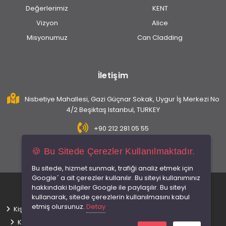
Değerlerimiz
KENT
Vizyon
Alice
Misyonumuz
Can Cladding
İletişim
Nisbetiye Mahallesi, Gazi Güçnar Sokak, Uygur İş Merkezi No
4/2 Beşiktaş Istanbul, TURKEY
+90 212 281 05 55
info@caninsaat.com
🍪 Bu Sitede Çerezler Kullanılmaktadır.
Bu sitede, hizmet sunmak, trafiği analiz etmek için
Google´ a ait çerezler kullanılır. Bu siteyi kullanımınız
© 2026 Tüm hakları saklıdır.
hakkındaki bilgiler Google ile paylaşılır. Bu siteyi
kullanarak, sitede çerezlerin kullanılmasını kabul
etmiş olursunuz.
Detay
Kişisel Verilerin Korunması
Gizlilik İlkeleri
Kullanım Koşulları