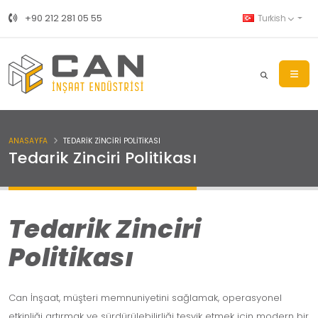
+90 212 281 05 55
Turkish
ANASAYFA
TEDARIK ZINCIRI POLITIKASI
Tedarik Zinciri Politikası
Tedarik Zinciri
Politikası
Can İnşaat, müşteri memnuniyetini sağlamak, operasyonel
etkinliği artırmak ve sürdürülebilirliği teşvik etmek için modern bir